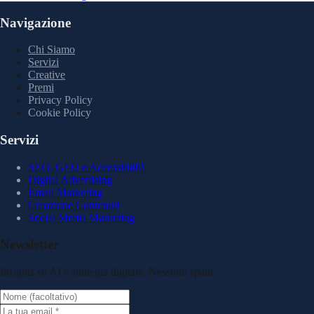
Navigazione
Chi Siamo
Servizi
Creative
Premi
Privacy Policy
Cookie Policy
Servizi
SEO, GEO e Accessibilità
Digital Advertising
Email Marketing
Creazione Contenuti
Social Media Marketing
Newsletter
Insights su AI e strategia digitale. Nessuno spam.
Nome (facoltativo)
Indirizzo email