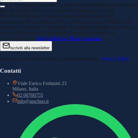
Acconsento al trattamento dei miei dati personali (nome ed email) da
parte di ARACHNO S.r.l. (Titolare del trattamento, P. IVA
IT04793590961) per l'invio di comunicazioni commerciali,
aggiornamenti e newsletter relativi ai servizi Arachno e AI4Ideals. Il
consenso è facoltativo e revocabile in qualsiasi momento scrivendo a
sergio.sini@arachno.it. Informativa completa disponibile su
arachno.it/privacy.
Leggi la Privacy Policy completa
.
Iscriviti alla newsletter
Nessuno spam. Disiscrizione in qualsiasi momento.
Privacy Policy
Contatti
Viale Enrico Forlanini 23
Milano, Italia
02 00700755
info@arachno.it